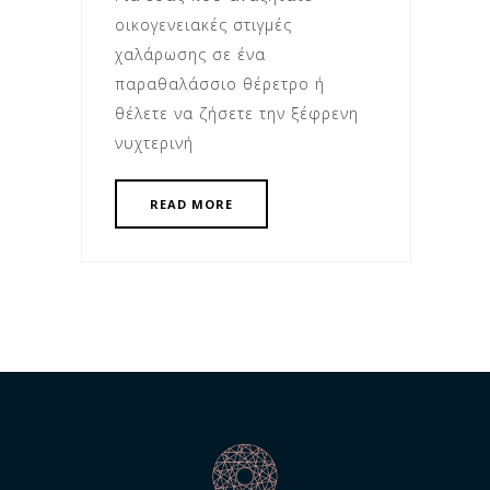
οικογενειακές στιγμές
χαλάρωσης σε ένα
παραθαλάσσιο θέρετρο ή
θέλετε να ζήσετε την ξέφρενη
νυχτερινή
READ MORE