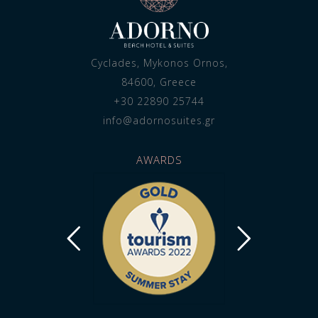
Cyclades, Mykonos Ornos,
84600, Greece
+30 22890 25744
info@adornosuites.gr
AWARDS