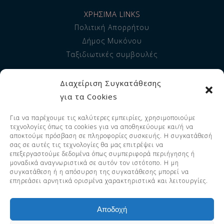
ΧΡΗΣΙΜΑ LINKS
Πολιτική Απορρήτου
Δήμος Μυκόνου
Ταξιδιωτικές συμβουλές
ΠΛΗΡΟΦΟΡΙΕΣ
Διαχείριση Συγκατάθεσης
Σχετικά με εμάς
για τα Cookies
Διαμονή
Για να παρέχουμε τις καλύτερες εμπειρίες, χρησιμοποιούμε
Υπηρεσίες
τεχνολογίες όπως τα cookies για να αποθηκεύουμε και/ή να
FAQ
αποκτούμε πρόσβαση σε πληροφορίες συσκευής. Η συγκατάθεσή
σας σε αυτές τις τεχνολογίες θα μας επιτρέψει να
επεξεργαστούμε δεδομένα όπως συμπεριφορά περιήγησης ή
μοναδικά αναγνωριστικά σε αυτόν τον ιστότοπο. Η μη
συγκατάθεση ή η απόσυρση της συγκατάθεσης μπορεί να
© 2023 Adorno Suites. All Rights
επηρεάσει αρνητικά ορισμένα χαρακτηριστικά και λειτουργίες.
Reserved. EOT LICENSE 1119255 -
1126255.
Αποδοχή