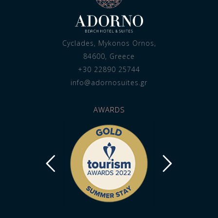
Cyclades, Mykonos Ornos,
84600, Greece
+30 22890 25744
info@adornosuites.gr
AWARDS