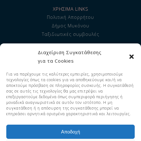
ΧΡΗΣΙΜΑ LINKS
Πολιτική Απορρήτου
Δήμος Μυκόνου
Ταξιδιωτικές συμβουλές
ΠΛΗΡΟΦΟΡΙΕΣ
Διαχείριση Συγκατάθεσης
Σχετικά με εμάς
για τα Cookies
Διαμονή
Για να παρέχουμε τις καλύτερες εμπειρίες, χρησιμοποιούμε
Υπηρεσίες
τεχνολογίες όπως τα cookies για να αποθηκεύουμε και/ή να
FAQ
αποκτούμε πρόσβαση σε πληροφορίες συσκευής. Η συγκατάθεσή
σας σε αυτές τις τεχνολογίες θα μας επιτρέψει να
επεξεργαστούμε δεδομένα όπως συμπεριφορά περιήγησης ή
μοναδικά αναγνωριστικά σε αυτόν τον ιστότοπο. Η μη
συγκατάθεση ή η απόσυρση της συγκατάθεσης μπορεί να
© 2023 Adorno Suites. All Rights
επηρεάσει αρνητικά ορισμένα χαρακτηριστικά και λειτουργίες.
Reserved. EOT LICENSE 1119255 -
1126255.
Αποδοχή