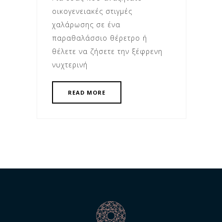
οικογενειακές στιγμές
χαλάρωσης σε ένα
παραθαλάσσιο θέρετρο ή
θέλετε να ζήσετε την ξέφρενη
νυχτερινή
READ MORE