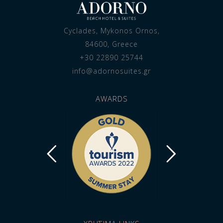
Cyclades, Mykonos Ornos,
84600, Greece
+30 22890 25744
info@adornosuites.gr
AWARDS