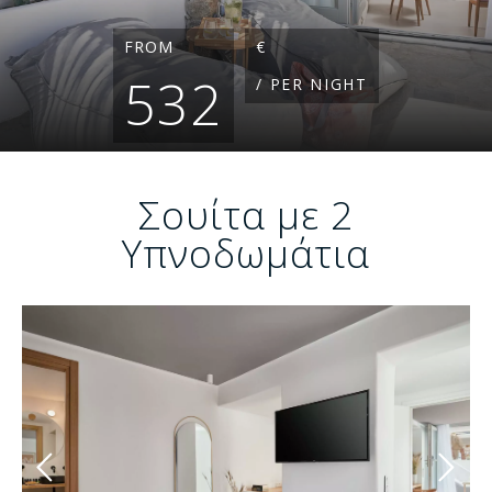
FROM
€
532
/ PER NIGHT
Σουίτα με 2
Υπνοδωμάτια