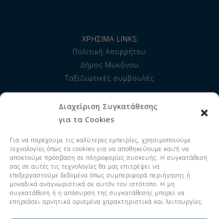
ΧΡΗΣΙΜΑ LINKS
Πολιτική Απορρήτου
Δήμος Μυκόνου
Ταξιδιωτικές συμβουλές
ΠΛΗΡΟΦΟΡΙΕΣ
Διαχείριση Συγκατάθεσης
Σχετικά με εμάς
για τα Cookies
Διαμονή
Για να παρέχουμε τις καλύτερες εμπειρίες, χρησιμοποιούμε
Υπηρεσίες
τεχνολογίες όπως τα cookies για να αποθηκεύουμε και/ή να
FAQ
αποκτούμε πρόσβαση σε πληροφορίες συσκευής. Η συγκατάθεσή
σας σε αυτές τις τεχνολογίες θα μας επιτρέψει να
επεξεργαστούμε δεδομένα όπως συμπεριφορά περιήγησης ή
μοναδικά αναγνωριστικά σε αυτόν τον ιστότοπο. Η μη
συγκατάθεση ή η απόσυρση της συγκατάθεσης μπορεί να
© 2023 Adorno Suites. All Rights
επηρεάσει αρνητικά ορισμένα χαρακτηριστικά και λειτουργίες.
Reserved. EOT LICENSE 1119255 -
1126255.