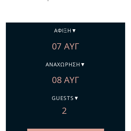
ΆΦΙΞΗ
ΑΝΑΧΏΡΗΣΗ
GUESTS