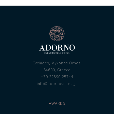
Cyclades, Mykonos Ornos,
84600, Greece
+30 22890 25744
info@adornosuites.gr
AWARDS