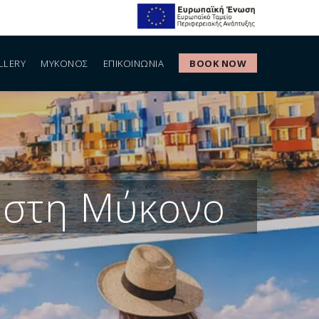
LLERY
ΜΎΚΟΝΟΣ
ΕΠΙΚΟΙΝΩΝΙΑ
BOOK NOW
s στη Μύκονο