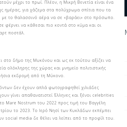
τούν μέχρι το πρωί. Πλέον, η Μικρή Βενετία είναι ένα
της ημέρας, για χάζεμα στα πολύχρωμα σπίτια που τα
η με το θαλασσινό αέρα να σε «βαράει» στο πρόσωπο.
ε φέρνει να κάθεσαι πιο κοντά στο κύμα και οι
αρτ ποστάλ.
ει στο δήμο της Μυκόνου και ως εκ τούτου αξίζει να
μεία ολόκληρης της χώρας και μνημείο πολιτιστικής
ερήσια εκδρομή από τη Μύκονο.
όντων δεν έχουν απλά φωτογραφηθεί χιλιάδες
ουν γίνει απαθανατιστεί Έλληνες και ξένοι celebrities
 το Mare Nostrum του 2022 προς τιμή του Βαγγέλη
ρίου το 2023. Το Ιερό Νησί των Κυκλάδων εκπέμπει
ν social media δε θέλει να λείπει από το προφίλ του.