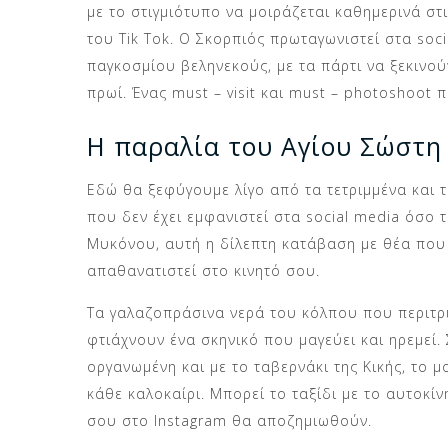
με το στιγμιότυπο να μοιράζεται καθημερινά στ
του Tik Tok. Ο Σκορπιός πρωταγωνιστεί στα soci
παγκοσμίου βεληνεκούς, με τα πάρτι να ξεκινού
πρωί. Ένας must – visit και must – photoshoot 
Η παραλία του Αγίου Σώστη
Εδώ θα ξεφύγoυμε λίγο από τα τετριμμένα και τα
που δεν έχει εμφανιστεί στα social media όσο τ
Μυκόνου, αυτή η δίλεπτη κατάβαση με θέα που
απαθανατιστεί στο κινητό σου.
Τα γαλαζοπράσινα νερά του κόλπου που περιτρι
φτιάχνουν ένα σκηνικό που μαγεύει και ηρεμεί.
οργανωμένη και με το ταβερνάκι της Κικής, το μ
κάθε καλοκαίρι. Μπορεί το ταξίδι με το αυτοκί
σου στο Instagram θα αποζημιωθούν.