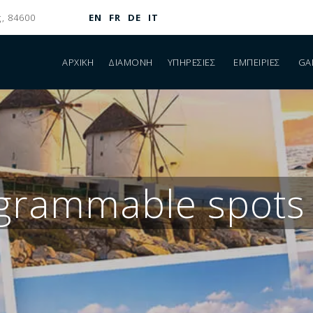
, 84600
EN
FR
DE
IT
ΑΡΧΙΚΉ
ΔΙΑΜΟΝΉ
ΥΠΗΡΕΣΊΕΣ
ΕΜΠΕΙΡΊΕΣ
GA
agrammable spot