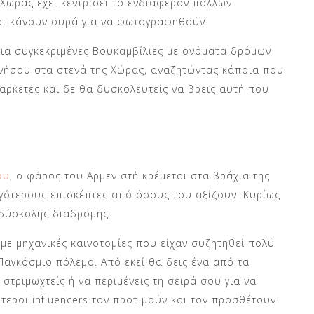
 Χώρας έχει κεντρίσει το ενδιαφέρον πολλών
και κάνουν ουρά για να φωτογραφηθούν.
 για συγκεκριμένες Βουκαμβίλιες με ονόματα δρόμων
ανήσου στα στενά της Χώρας, αναζητώντας κάποια που
 αρκετές και δε θα δυσκολευτείς να βρεις αυτή που
ου
, ο φάρος του Αρμενιστή κρέμεται στα βράχια της
ιγότερους επισκέπτες από όσους του αξίζουν. Κυρίως
 δύσκολης διαδρομής.
με μηχανικές καινοτομίες που είχαν συζητηθεί πολύ
 Παγκόσμιο πόλεμο. Από εκεί θα δεις ένα από τα
στριμωχτείς ή να περιμένεις τη σειρά σου για να
τεροι influencers τον προτιμούν και τον προσθέτουν