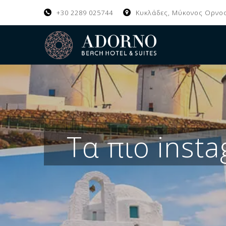
+30 2289 025744
Κυκλάδες, Μύκονος Ορνος
Τα πιο inst