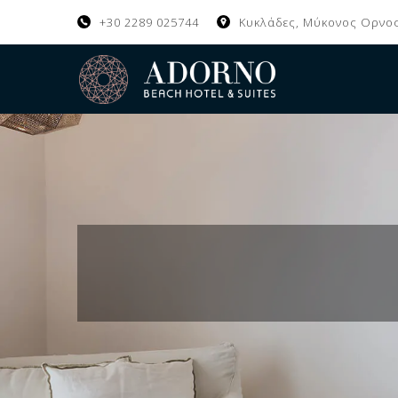
+30 2289 025744
Κυκλάδες, Μύκονος Ορνος