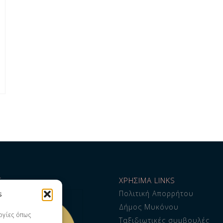
S
ΧΡΗΣΙΜΑ LINKS
Πολιτική Απορρήτου
s
Δήμος Μυκόνου
ογίες όπως
Ταξιδιωτικές συμβουλές