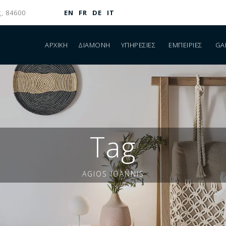
, 84600
EN
FR
DE
IT
ΑΡΧΙΚΉ
ΔΙΑΜΟΝΉ
ΥΠΗΡΕΣΊΕΣ
ΕΜΠΕΙΡΊΕΣ
GA
Tag
AGIOS IOANNIS