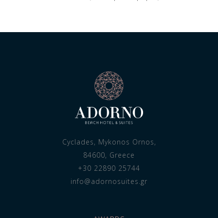
Cyclades, Mykonos Ornos,
84600, Greece
+30 22890 25744
info@adornosuites.gr