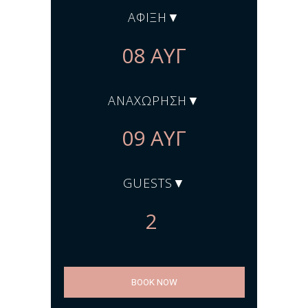
ΆΦΙΞΗ
ΑΝΑΧΏΡΗΣΗ
GUESTS
BOOK NOW